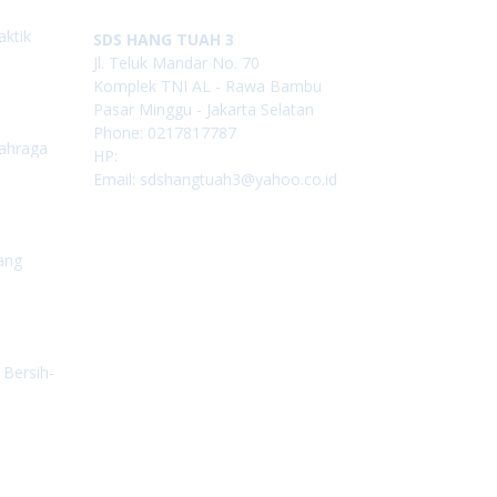
aktik
SDS HANG TUAH 3
Jl. Teluk Mandar No. 70
Komplek TNI AL - Rawa Bambu
Pasar Minggu - Jakarta Selatan
Phone: 0217817787
lahraga
HP:
Email: sdshangtuah3@yahoo.co.id
ang
 Bersih-