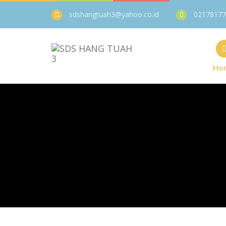
sdshangtuah3@yahoo.co.id
02178177
Ho