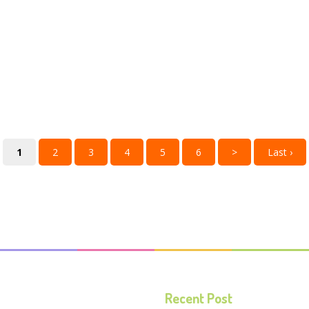
1
2
3
4
5
6
>
Last ›
Recent Post