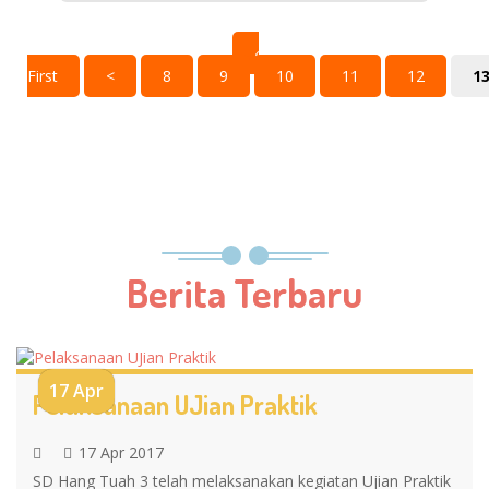
‹
First
<
8
9
10
11
12
1
Berita Terbaru
17 Apr
Pelaksanaan UJian Praktik
17 Apr 2017
SD Hang Tuah 3 telah melaksanakan kegiatan Ujian Praktik