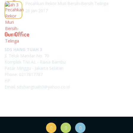
Pecahkan Rekor Muri Bersih-Bersih Telinga
26 Jan 2017
Our Office
SDS HANG TUAH 3
Jl. Teluk Mandar No. 70
Komplek TNI AL - Rawa Bambu
Pasar Minggu - Jakarta Selatan
Phone: 0217817787
HP:
Email: sdshangtuah3@yahoo.co.id