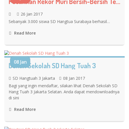
Pecahkan Rekor Muri Bersih-Bersih Telinga
26 Jan 2017
Sebanyak 3.000 siswa SD Hangtua Surabaya berhasil…
Read More
08 Jan
Denah Sekolah SD Hang Tuah 3
SD Hangtuah 3 Jakarta
08 Jan 2017
Bagi yang ingin mendaftar, silakan lihat Denah Sekolah SD
Hang Tuah 3 Jakarta Selatan. Anda dapat mendownloadnya
di sini
Read More