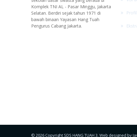
sekolah dasar swasta yang berada di
Komplek TNI AL - Pasar Minggu, Jakarta
Profi
Selatan. Berdiri sejak tahun 1971 di
bawah binaan Yayasan Hang Tuah
Pengurus Cabang Jakarta.
Ekstr
© 2026 Copyright SDS HANG TUAH 3. Web designed by
Ja