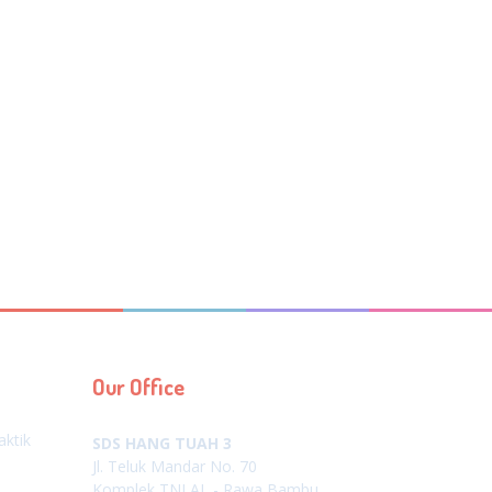
Our Office
aktik
SDS HANG TUAH 3
Jl. Teluk Mandar No. 70
Komplek TNI AL - Rawa Bambu