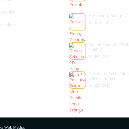
l Sekolah
Prestasi Di Bidang O
06 Mar 2017
akurikuler
Denah Sekolah SD H
Tuah 3
08 Jan 2017
Pecahkan Rekor Muri
Bersih Telinga
26 Jan 2017
va Web Media
.