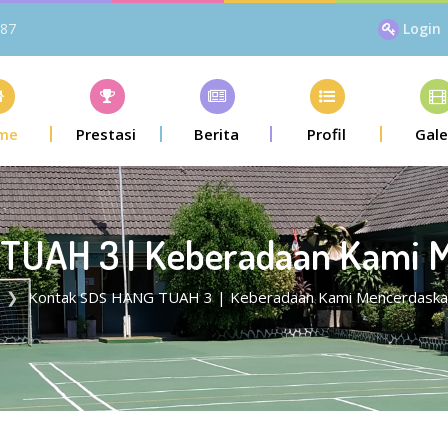
87
Login
me
Prestasi
Berita
Profil
Gale
TUAH 3 | Keberadaan Kami 
Kontak SDS HANG TUAH 3 | Keberadaan Kami Mencerdaska