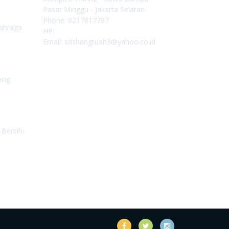
Pasar Minggu - Jakarta Selatan
Phone: 0217817787
lahraga
HP:
Email: sdshangtuah3@yahoo.co.id
ang
 Bersih-