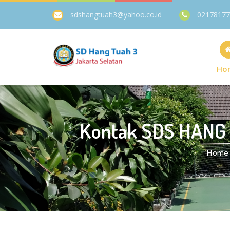
sdshangtuah3@yahoo.co.id
02178177
Ho
Kontak SDS HANG 
Home