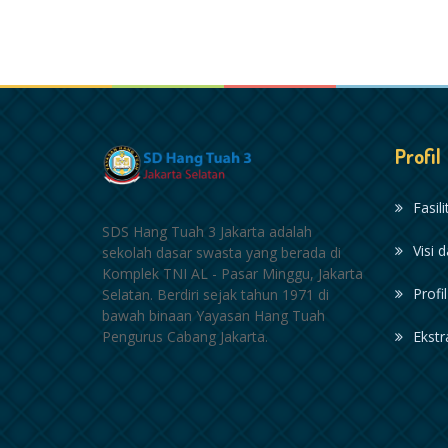
Profil
Fasil
SDS Hang Tuah 3 Jakarta adalah
Visi 
sekolah dasar swasta yang berada di
Komplek TNI AL - Pasar Minggu, Jakarta
Profi
Selatan. Berdiri sejak tahun 1971 di
bawah binaan Yayasan Hang Tuah
Pengurus Cabang Jakarta.
Ekstr