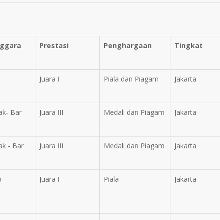
nggara
Prestasi
Penghargaan
Tingkat
Juara I
Piala dan Piagam
Jakarta
ak- Bar
Juara III
Medali dan Piagam
Jakarta
ak - Bar
Juara III
Medali dan Piagam
Jakarta
p
Juara I
Piala
Jakarta