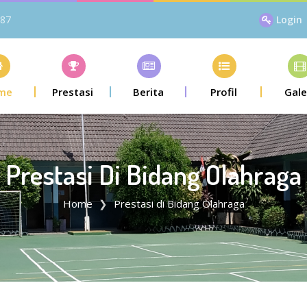
87
Login
me
Prestasi
Berita
Profil
Gale
Prestasi Di Bidang Olahraga
Home
Prestasi di Bidang Olahraga