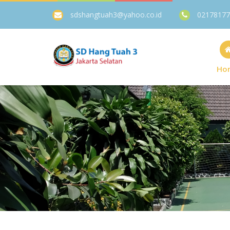
sdshangtuah3@yahoo.co.id
02178177
Ho