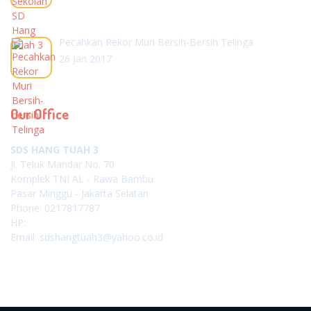
Pecahkan Rekor Muri Bersih-Bersih Telinga
26 Jan 2017
Our Office
SDS HANG TUAH 3
Jl. Teluk Mandar No. 70
Komplek TNI AL - Rawa Bambu
Pasar Minggu - Jakarta Selatan
Phone: 0217817787
HP:
Email: sdshangtuah3@yahoo.co.id