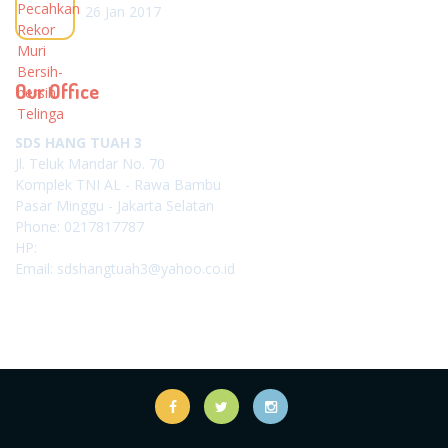
26 Jan 2017
Our Office
SDS HANG TUAH 3
Jl. Teluk Mandar No. 70
Komplek TNI AL - Rawa Bambu
Pasar Minggu - Jakarta Selatan
Phone: 0217817787
HP:
Email: sdshangtuah3@yahoo.co.id