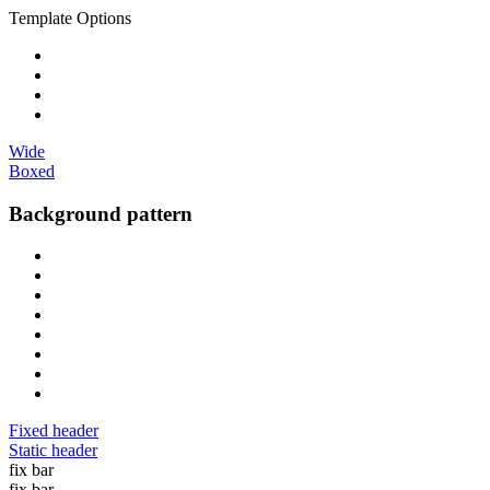
Template Options
Wide
Boxed
Background pattern
Fixed header
Static header
fix bar
fix bar