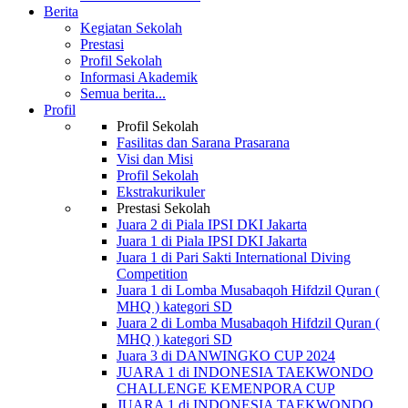
Berita
Kegiatan Sekolah
Prestasi
Profil Sekolah
Informasi Akademik
Semua berita...
Profil
Profil Sekolah
Fasilitas dan Sarana Prasarana
Visi dan Misi
Profil Sekolah
Ekstrakurikuler
Prestasi Sekolah
Juara 2 di Piala IPSI DKI Jakarta
Juara 1 di Piala IPSI DKI Jakarta
Juara 1 di Pari Sakti International Diving
Competition
Juara 1 di Lomba Musabaqoh Hifdzil Quran (
MHQ ) kategori SD
Juara 2 di Lomba Musabaqoh Hifdzil Quran (
MHQ ) kategori SD
Juara 3 di DANWINGKO CUP 2024
JUARA 1 di INDONESIA TAEKWONDO
CHALLENGE KEMENPORA CUP
JUARA 1 di INDONESIA TAEKWONDO