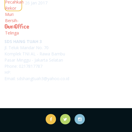
26 Jan 2017
Our Office
SDS HANG TUAH 3
Jl. Teluk Mandar No. 70
Komplek TNI AL - Rawa Bambu
Pasar Minggu - Jakarta Selatan
Phone: 0217817787
HP:
Email: sdshangtuah3@yahoo.co.id