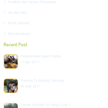
Fasilitas dan Sarana Prasarana
Visi dan Misi
Profil Sekolah
Ekstrakurikuler
Recent Post
Pelaksanaan UJian Praktik
17 Apr 2017
Prestasi Di Bidang Olahraga
06 Mar 2017
Denah Sekolah SD Hang Tuah 3