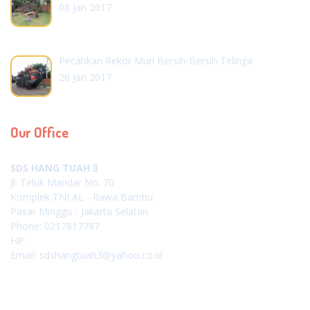
08 Jan 2017
Pecahkan Rekor Muri Bersih-Bersih Telinga
26 Jan 2017
Our Office
SDS HANG TUAH 3
Jl. Teluk Mandar No. 70
Komplek TNI AL - Rawa Bambu
Pasar Minggu - Jakarta Selatan
Phone: 0217817787
HP:
Email: sdshangtuah3@yahoo.co.id