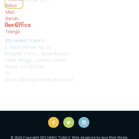
Our Office
SDS HANG TUAH 3
Jl. Teluk Mandar No. 70
Komplek TNI AL - Rawa Bambu
Pasar Minggu - Jakarta Selatan
Phone: 0217817787
HP:
Email: sdshangtuah3@yahoo.co.id
© 2026 Copyright SDS HANG TUAH 3. Web designed by
Java Web Media
.