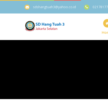
sdshangtuah3@yahoo.co.id
02178177
Ho