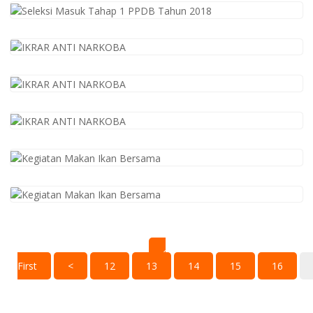
‹
First
<
12
13
14
15
16