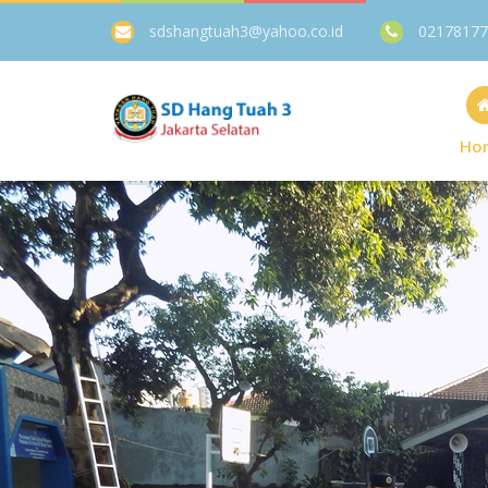
sdshangtuah3@yahoo.co.id
02178177
Ho