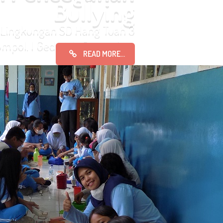
Bullying
di Lingkungan SD Hang Tuah 3
pol. I Gede Lila Buana Arta
READ MORE...