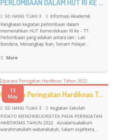
PERLOMBAAN DALAM HUT RI KE 77
SD HANG TUAH 3
Informasi Akademik
Rangkaian kegiatan perlombaan dalam
memeriahkan HUT Kemerdekaan RI ke - 77.
Perlombaan yang adakan antara lain : Lari
Bendera, Menangkap Ikan, Senam Pelajar…
More
13
Upacara Peringatan Hardiknas Tahun 2022
May
SD HANG TUAH 3
Kegiatan Sekolah
PIDATO MENDIKBUDRISTEK PADA PERINGATAN
HARDIKNAS TAHUN 2022 Assalamualaikum
warahmatullahi wabarakatuh, Salam sejahtera…