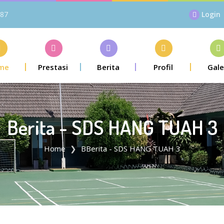
87
Login
me
Prestasi
Berita
Profil
Gale
Berita - SDS HANG TUAH 3
Home
BBerita - SDS HANG TUAH 3