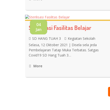
04
Sterilisasi Fasilitas Belajar
Jan
SD HANG TUAH 3
Kegiatan Sekolah
Selasa, 12 Oktober 2021 | Disela sela jeda
Pembelajaran Tatap Muka Terbatas. Satgas
Covid19 SD Hang Tuah 3…
More