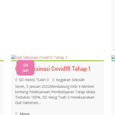
04
Giat Vaksinasi Covid19 Tahap 1
Jan
SD HANG TUAH 3
Kegiatan Sekolah
Senin, 3 Januari 2022Mendukung SKB 4 Menteri
tentang Pelaksanaan Pembelajaran Tatap Muka
Terbatas 100%, SD Hang Tuah 3 melaksanakan
Giat Vaksinasi…
More