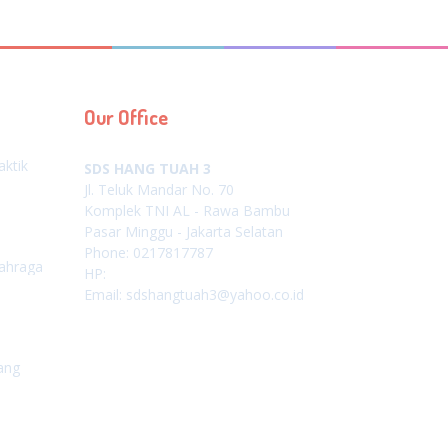
Our Office
aktik
SDS HANG TUAH 3
Jl. Teluk Mandar No. 70
Komplek TNI AL - Rawa Bambu
Pasar Minggu - Jakarta Selatan
Phone: 0217817787
lahraga
HP:
Email: sdshangtuah3@yahoo.co.id
ang