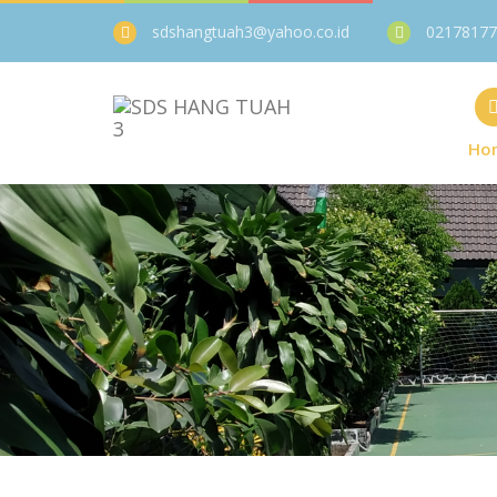
sdshangtuah3@yahoo.co.id
02178177
Ho