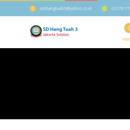
sdshangtuah3@yahoo.co.id
02178177
Ho