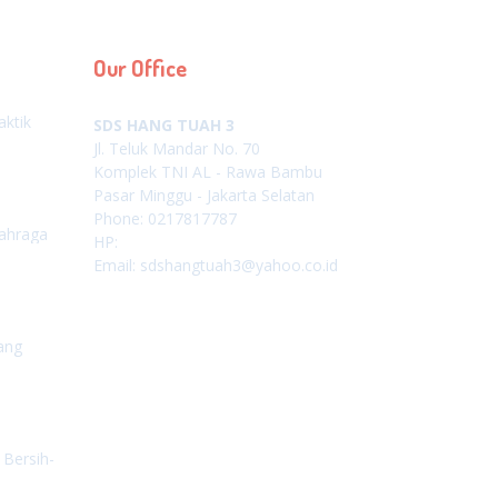
Our Office
aktik
SDS HANG TUAH 3
Jl. Teluk Mandar No. 70
Komplek TNI AL - Rawa Bambu
Pasar Minggu - Jakarta Selatan
Phone: 0217817787
lahraga
HP:
Email: sdshangtuah3@yahoo.co.id
ang
 Bersih-