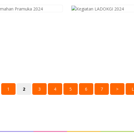
1
2
3
4
5
6
7
>
L