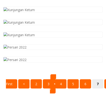
‹
First
<
2
3
4
5
6
7
›