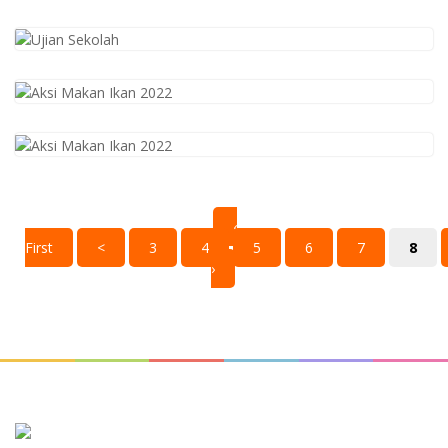
‹
First
<
3
4
5
6
7
8
›